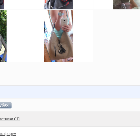
убах
астники СП
но форум