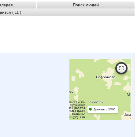
алерея
Поиск людей
авится
( 11 )
Работает на API 2ГИС
Лицензионное соглашение
Для корректной работы
Доехать с 2ГИС
Raster JS API нужен
ключ. Помощь:
api@2gis.ru