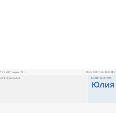
rno
:
yullm.www.nn.ru
пользователь имеет 
е 1 года назад
настоящее имя:
Юлия 