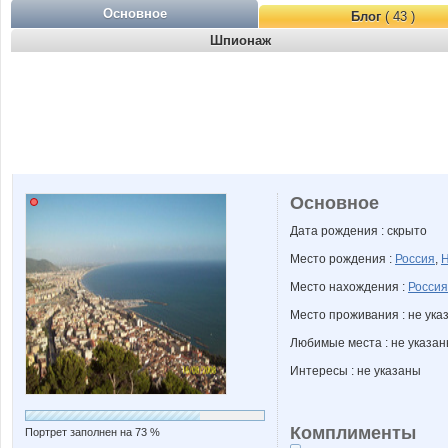
Основное
Блог
( 43 )
Шпионаж
Основное
Дата рождения : скрыто
Место рождения :
Россия
,
Н
Место нахождения :
Россия
Место проживания : не ука
Любимые места : не указа
Интересы : не указаны
Комплименты
Портрет заполнен на 73 %