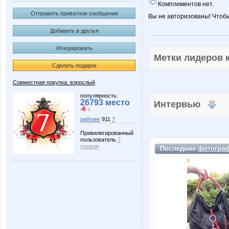
Комплиментов нет.
Отправить приватное сообщение
Вы не авторизованы! Чтоб
Добавить в друзья
Игнорировать
Метки лидеров
Сделать подарок
Совместная покупка: взрослый
популярность:
26793 место
Интервью
-6 ↓
рейтинг
911
?
Привилегированный
пользователь
7
уровня
Последние
фотогра