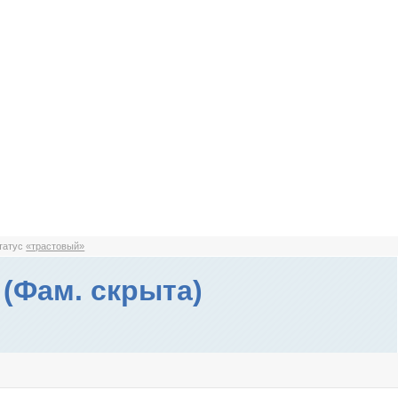
статус
«трастовый»
(Фам. скрыта)