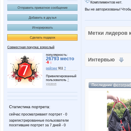
Комплиментов нет.
Отправить приватное сообщение
Вы не авторизованы! Чтоб
Добавить в друзья
Игнорировать
Метки лидеров
Сделать подарок
Совместная покупка: взрослый
популярность:
26793 место
Интервью
-6 ↓
рейтинг
911
?
Привилегированный
пользователь
7
уровня
Последние
фотогра
Статистика портрета:
сейчас просматривают портрет - 0
зарегистрированные пользователи
посетившие портрет за 7 дней - 0